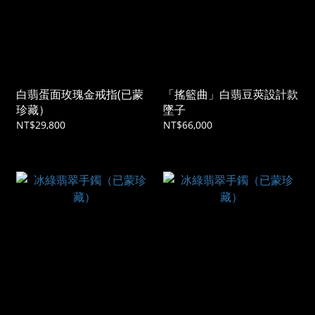
白翡蛋面玫瑰金戒指(已蒙
「搖籃曲」白翡豆莢設計款
珍藏）
墜子
NT$29,800
NT$66,000