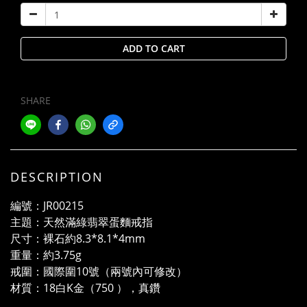
ADD TO CART
SHARE
DESCRIPTION
編號：
JR00215
主題：天然滿綠翡翠蛋麵戒指
尺寸：裸石約
8.3*8.1*4mm
重量：約
3.75g
戒圍：國際圍
10
號（兩號內可修改）
材質：
18
白
K
金（
750
），真鑽