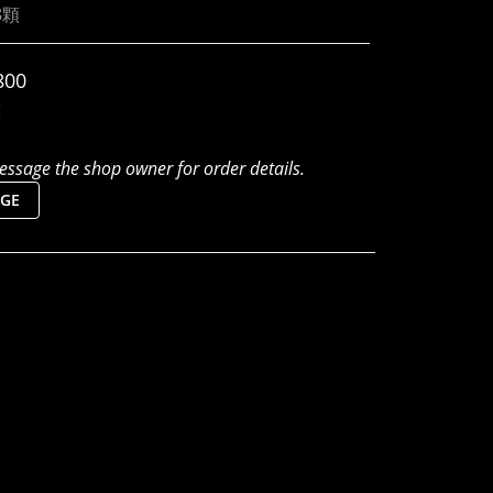
8顆
800
t
ssage the shop owner for order details.
GE