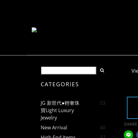
Vi
CATEGORIES
JG 新世代●輕奢珠
53
寶Light Luxury
Jewelry
SHARE
New Arrival
40
High End Items
37