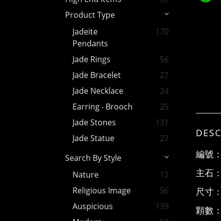
Product Type
Jadeite
170
Pendants
Jade Rings
56
Jade Bracelet
27
Jade Necklace
24
Earring ‧ Brooch
25
Jade Stones
131
DESC
Jade Statue
27
編號
Search By Style
主石
Nature
12
Religious Image
56
尺寸
Auspicious
139
顆數