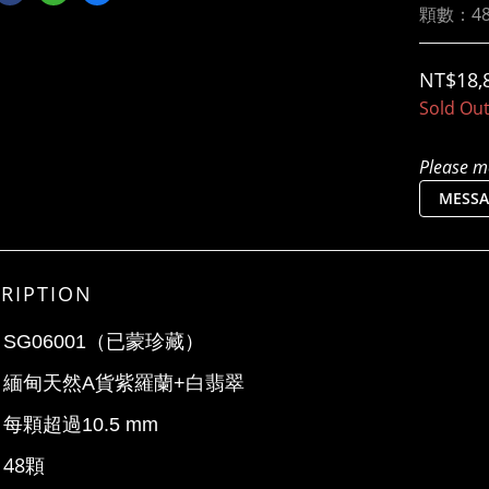
顆數：4
NT$18,
Sold Ou
Please me
MESSA
RIPTION
：
SG06001（已蒙珍藏）
：
緬甸天然
貨紫羅蘭
白翡翠
A
+
：
每顆超過
10.5 mm
：
48
顆