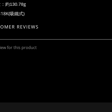
量：
約
g
130.78
非
18K(
吸鐵式
)
TOMER REVIEWS
iew for this product