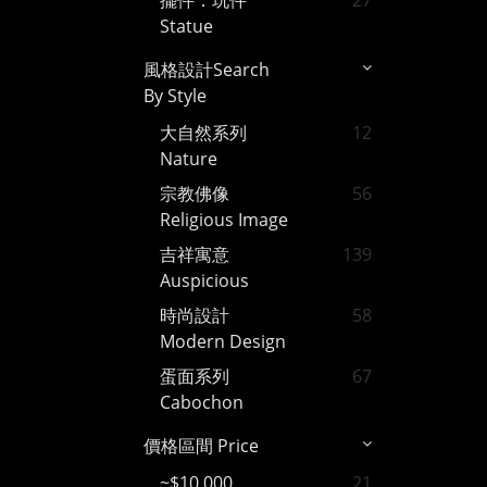
擺件．玩件
27
Statue
風格設計Search
By Style
大自然系列
12
Nature
宗教佛像
56
Religious Image
吉祥寓意
139
Auspicious
時尚設計
58
Modern Design
蛋面系列
67
Cabochon
價格區間 Price
~$10,000
21