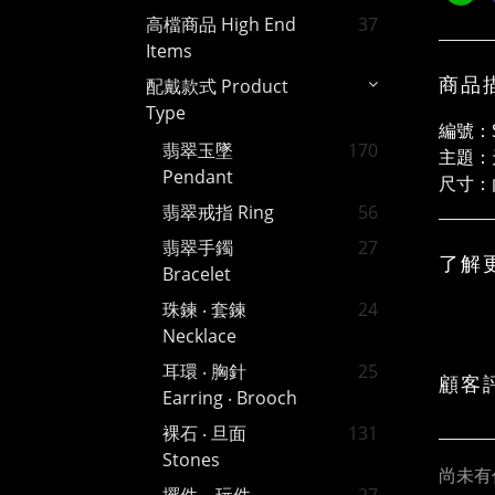
高檔商品 High End
37
Items
商品
配戴款式 Product
Type
編號：S
翡翠玉墜
170
主題：
Pendant
尺寸：
翡翠戒指 Ring
56
翡翠手鐲
27
了解
Bracelet
珠鍊 ‧ 套鍊
24
Necklace
耳環 ‧ 胸針
25
顧客
Earring ‧ Brooch
裸石 ‧ 旦面
131
Stones
尚未有