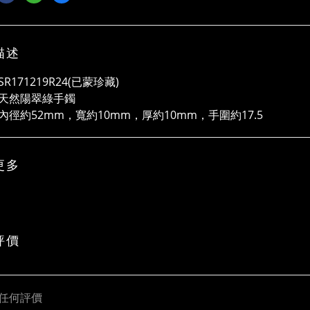
描述
R171219R24(已蒙珍藏)
天然陽翠綠手鐲
內徑約52mm，寬約10mm，厚約10mm，手圍約17.5
更多
評價
任何評價