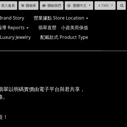
登入會員
購物車
聯絡我們
繁體中文
$ TWD
and Story
營業據點 Store Location
導 Reports
翡翠直營 小資美而保值
xury Jewelry
配戴款式 Product Type
翡翠以明碼實價由電子平台與君共享，
格。
較！