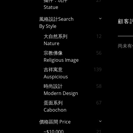
擺件．玩件
27
Statue
風格設計Search
顧客
By Style
大自然系列
12
Nature
尚未有
宗教佛像
56
Religious Image
吉祥寓意
139
Auspicious
時尚設計
58
Modern Design
蛋面系列
67
Cabochon
價格區間 Price
~$10,000
21