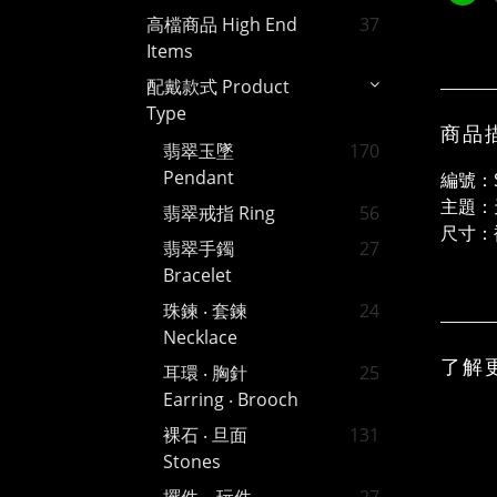
高檔商品 High End
37
Items
配戴款式 Product
Type
商品
翡翠玉墜
170
Pendant
編號：S
主題：
翡翠戒指 Ring
56
尺寸：裸
翡翠手鐲
27
Bracelet
珠鍊 ‧ 套鍊
24
Necklace
了解
耳環 ‧ 胸針
25
Earring ‧ Brooch
裸石 ‧ 旦面
131
Stones