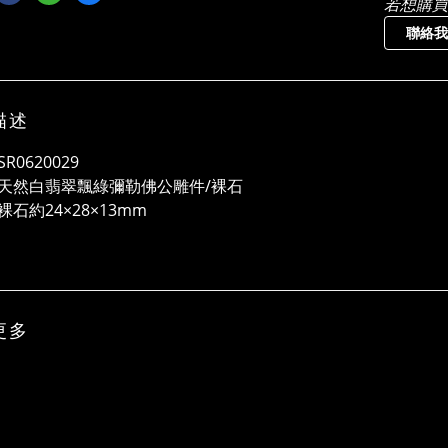
若想購買
聯絡我
描述
R0620029
天然白翡翠飄綠彌勒佛公雕件/裸石
石約24×28×13mm
更多