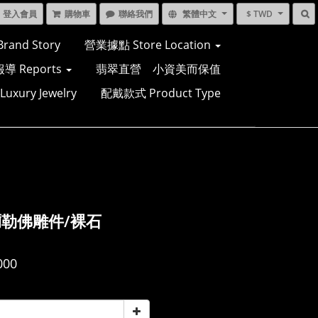
登入會員
購物車
聯絡我們
繁體中文
$ TWD
and Story
營業據點 Store Location
導 Reports
翡翠直營 小資美而保值
xury Jewelry
配戴款式 Product Type
勒佛雕件/裸石
000