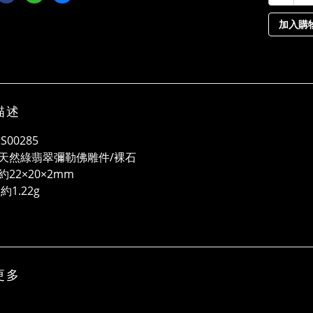
加入購
描述
S00285
天然綠翡翠彌勒佛雕件/裸石
22×20×2mm
約1.22g
更多