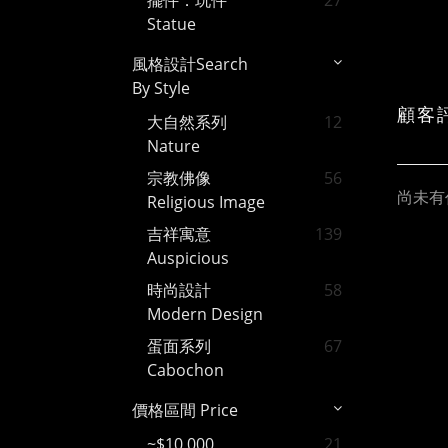
擺件．玩件
27
Statue
風格設計Search
By Style
顧客
大自然系列
12
Nature
宗教佛像
56
尚未有
Religious Image
吉祥寓意
139
Auspicious
時尚設計
58
Modern Design
蛋面系列
67
Cabochon
價格區間 Price
~$10,000
21