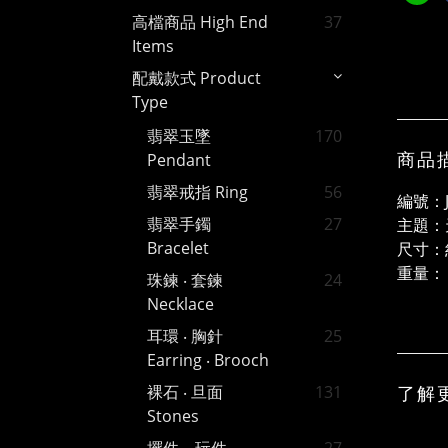
高檔商品 High End
37
Items
配戴款式 Product
Type
翡翠玉墜
170
商品
Pendant
翡翠戒指 Ring
56
編號：J
翡翠手鐲
27
主題：
Bracelet
尺寸：約
重量： 
珠鍊 ‧ 套鍊
24
Necklace
耳環 ‧ 胸針
25
Earring ‧ Brooch
了解
裸石 ‧ 旦面
131
Stones