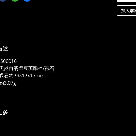
加入購
描述
S00016
天然白翡翠豆莢雕件/裸石
石約29×12×17mm
3.07g
更多