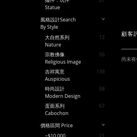
擺件．玩件
27
Statue
風格設計Search
By Style
顧客
大自然系列
12
Nature
宗教佛像
56
尚未有
Religious Image
吉祥寓意
139
Auspicious
時尚設計
58
Modern Design
蛋面系列
67
Cabochon
價格區間 Price
~$10,000
21