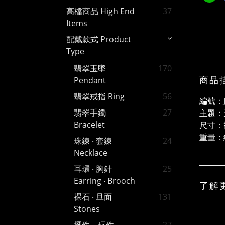
高檔商品 High End
37
Items
配戴款式 Product
Type
翡翠玉墜
170
商品
Pendant
翡翠戒指 Ring
56
編號：J
翡翠手鐲
27
主題：
Bracelet
尺寸：裸
重量：約
珠鍊 ‧ 套鍊
24
Necklace
耳環 ‧ 胸針
25
Earring ‧ Brooch
了解
裸石 ‧ 旦面
131
Stones