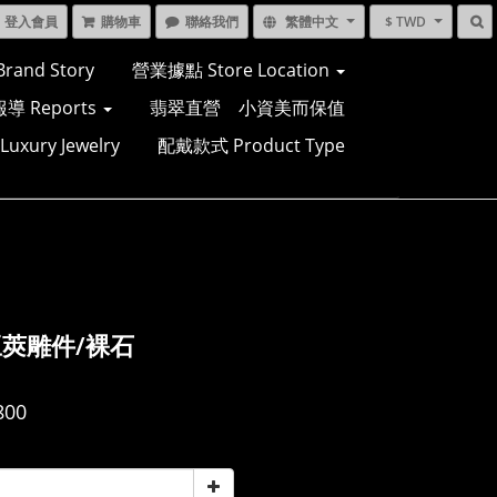
登入會員
購物車
聯絡我們
繁體中文
$ TWD
and Story
營業據點 Store Location
導 Reports
翡翠直營 小資美而保值
xury Jewelry
配戴款式 Product Type
莢雕件/裸石
800