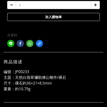
加入購物車
分享到
商品描述
編號：JP00233
主題：天然白翡翠彌勒佛公雕件/裸石
尺寸：裸石約36×21×8.5mm
重量：約10.79g