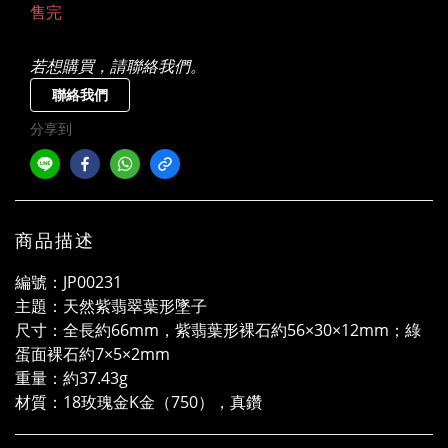
售完
若想購買，請聯絡我們。
聯絡我們
分享到
商品描述
編號：JP00231
主題：天然紫翡翠葉形墜子
尺寸：全長約66mm，紫翡葉形裸石約56×30×12mm；綠
蛋面裸石約7×5×2mm
重量：約37.43g
材質：18玫瑰金K金（750），真鑽