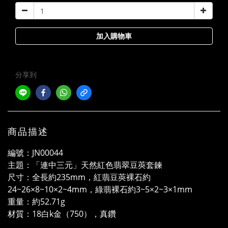
加入購物車
分享到
商品描述
編號：JN00044
主題：「連中三元」天然紅色翡翠豆莢套鍊
尺寸：全長約235mm，紅翡豆莢裸石約
24~26×8~10×2~4mm，綠翡裸石約3~5×2~3×1mm
重量：約52.71g
材質：18白k金（750），真鑽