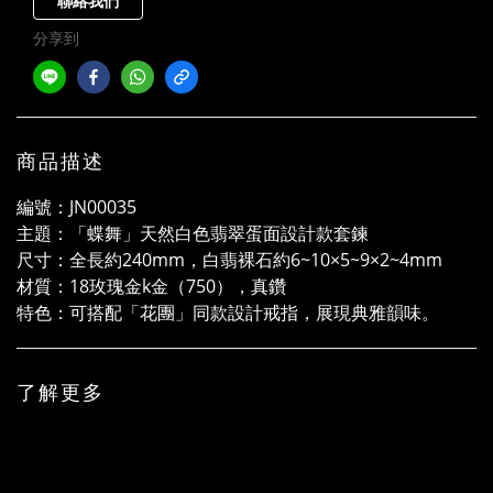
聯絡我們
分享到
商品描述
編號：JN00035
主題：「蝶舞」天然白色翡翠蛋面設計款套鍊
尺寸：全長約240mm，白翡裸石約6~10×5~9×2~4mm
材質：18玫瑰金k金（750），真鑽
特色：可搭配「花團」同款設計戒指，展現典雅韻味。
了解更多