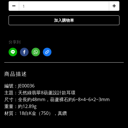
加入購物車
分享到
商品描述
編號：JE00036
主題：天然綠翡翠8葫蘆設計款耳環
尺寸：全長約48mm，葫蘆裸石約6~8×4~6×2~3mm
重量：約12.89g
材質： 18白K金（750），真鑽