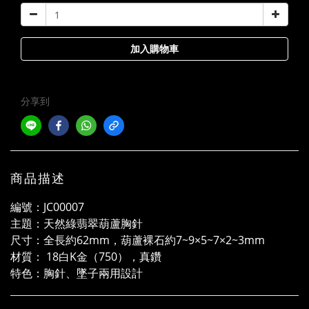
加入購物車
分享到
商品描述
編號：JC00007
主題：天然綠翡翠葫蘆胸針
尺寸：全長約62mm，葫蘆裸石約7~9×5~7×2~3mm
材質： 18白K金（750），真鑽
特色：胸針、墜子兩用設計