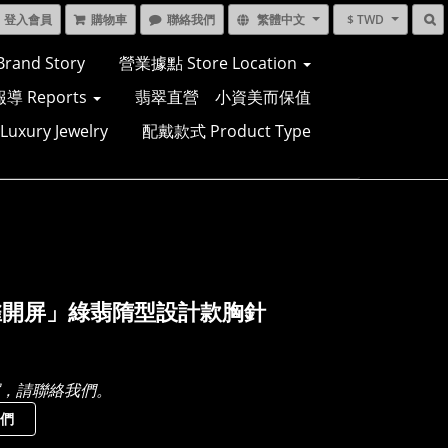
登入會員
購物車
聯絡我們
繁體中文
$ TWD
and Story
營業據點 Store Location
導 Reports
翡翠直營 小資美而保值
xury Jewelry
配戴款式 Product Type
雀開屏」綠翡隋型設計款胸針
，請聯絡我們。
們