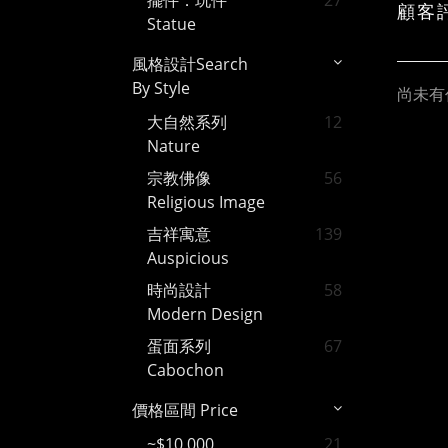
擺件．玩件
27
顧客
Statue
風格設計Search
By Style
尚未有
大自然系列
12
Nature
宗教佛像
56
Religious Image
吉祥寓意
139
Auspicious
時尚設計
58
Modern Design
蛋面系列
67
Cabochon
價格區間 Price
~$10,000
21