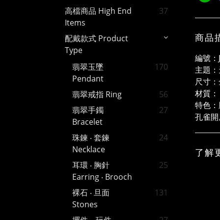
高檔商品 High End
37
Items
商品
配戴款式 Product
Type
編號：J
翡翠玉墜
170
主題：
Pendant
尺寸：全
材質：
翡翠戒指 Ring
56
特色：
翡翠手鐲
27
孔雀開
Bracelet
珠鍊 ‧ 套鍊
24
Necklace
了解
耳環 ‧ 胸針
25
Earring ‧ Brooch
裸石 ‧ 旦面
131
Stones