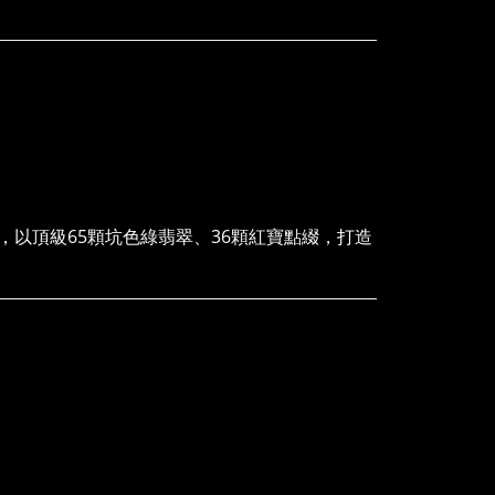
以頂級65顆坑色綠翡翠、36顆紅寶點綴，打造