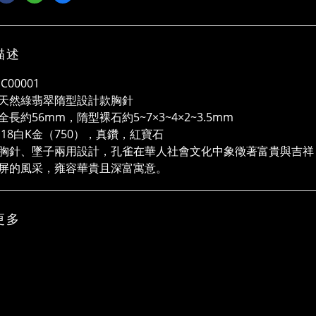
描述
C00001
天然綠翡翠隋型設計款胸針
長約56mm，隋型裸石約5~7×3~4×2~3.5mm
 18白K金（750），真鑽，紅寶石
胸針、墜子兩用設計，孔雀在華人社會文化中象徵著富貴與吉祥，
屏的風采，雍容華貴且深富寓意。
更多