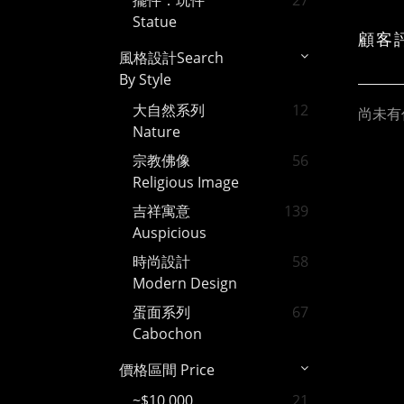
擺件．玩件
27
Statue
顧客
風格設計Search
By Style
大自然系列
12
尚未有
Nature
宗教佛像
56
Religious Image
吉祥寓意
139
Auspicious
時尚設計
58
Modern Design
蛋面系列
67
Cabochon
價格區間 Price
~$10,000
21