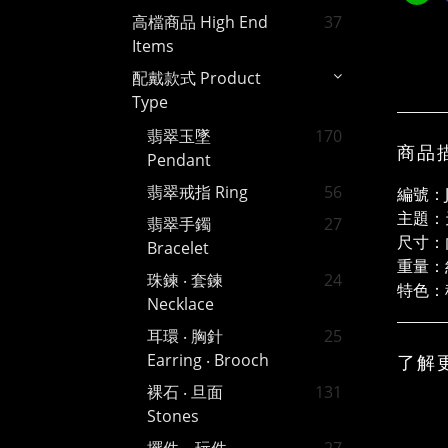
高檔商品 High End
37
Items
配戴款式 Product
Type
翡翠玉墜
170
商品
Pendant
翡翠戒指 Ring
56
編號：J
主題：
翡翠手鐲
27
尺寸：
Bracelet
重量：約
珠鍊 ‧ 套鍊
24
特色：
Necklace
耳環 ‧ 胸針
25
Earring ‧ Brooch
了解
裸石 ‧ 旦面
131
Stones