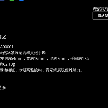
若想購買
聯絡我
描述
A00001
天然冰紫羅蘭翡翠貴妃手鐲
內徑約54mm，寬約16mm，厚約7mm，手圍約17.5
62.19g
種地細膩，冰紫高雅婉約，貴妃鐲展現優雅魅力。
更多