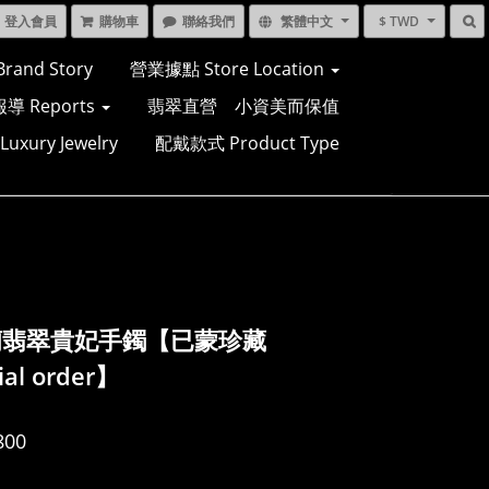
登入會員
購物車
聯絡我們
繁體中文
$ TWD
and Story
營業據點 Store Location
導 Reports
翡翠直營 小資美而保值
xury Jewelry
配戴款式 Product Type
蘭翡翠貴妃手鐲【已蒙珍藏
ial order】
800