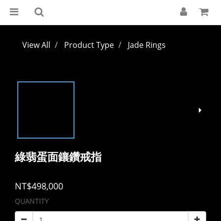
View All
Product Type
Jade Rings
綠翡蛋面鑲鑽戒指
NT$498,000
QUANTITY