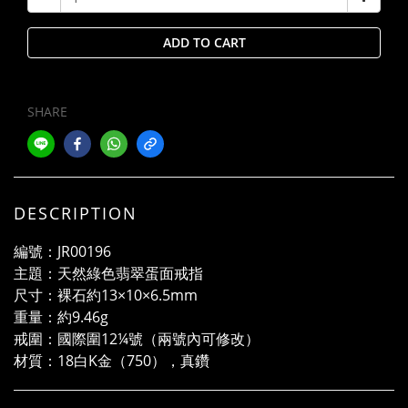
ADD TO CART
SHARE
DESCRIPTION
編號：JR00196
主題：天然綠色翡翠蛋面戒指
尺寸：裸石約13×10×6.5mm
重量：約9.46g
戒圍：國際圍12¼號（兩號內可修改）
材質：18白K金（750），真鑽