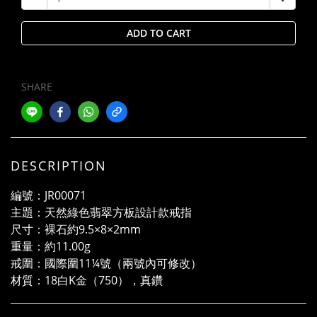
ADD TO CART
SHARE
DESCRIPTION
編號：JR00071
主題：天然綠色翡翠方板設計款戒指
尺寸：裸石約9.5×8×2mm
重量：約11.00g
戒圍：國際圍11¼號（兩號內可修改）
材質：18白K金（750），真鑽