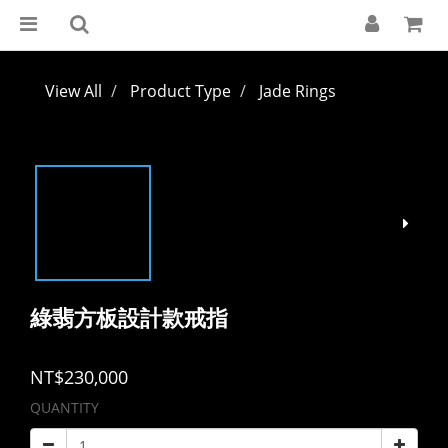
View All
Product Type
Jade Rings
綠翡方板設計款戒指
NT$230,000
QUANTITY