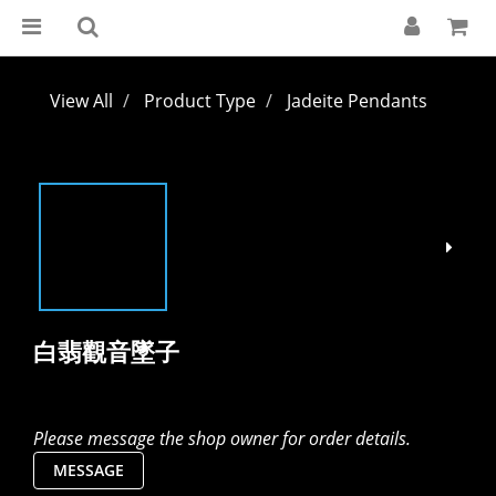
View All
Product Type
Jadeite Pendants
白翡觀音墜子
Please message the shop owner for order details.
MESSAGE