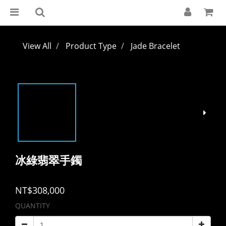
View All
Product Type
Jade Bracelet
冰綠翡翠手鐲
NT$308,000
QUANTITY