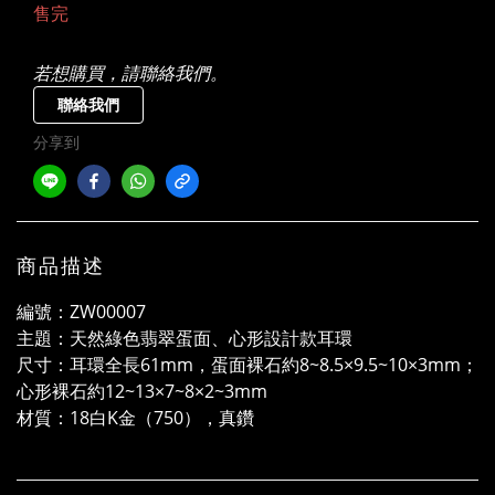
售完
若想購買，請聯絡我們。
聯絡我們
分享到
商品描述
編號：ZW00007
主題：天然綠色翡翠蛋面、心形設計款耳環
尺寸：耳環全長61mm，蛋面裸石約8~8.5×9.5~10×3mm；
心形裸石約12~13×7~8×2~3mm
材質：18白K金（750），真鑽