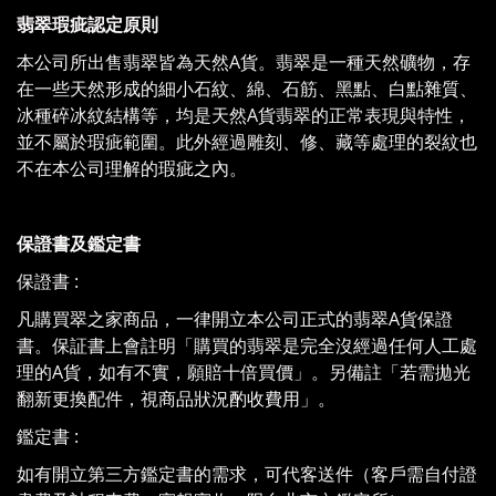
翡翠瑕疵認定原則
本公司所出售翡翠皆為天然A貨。翡翠是一種天然礦物，存
在一些天然形成的細小石紋、綿、石筋、黑點、白點雜質、
冰種碎冰紋結構等，均是天然A貨翡翠的正常表現與特性，
並不屬於瑕疵範圍。此外經過雕刻、修、藏等處理的裂紋也
不在本公司理解的瑕疵之內。
保證書及鑑定書
保證書 :
凡購買翠之家商品，一律開立本公司正式的翡翠A貨保證
書。保証書上會註明「購買的翡翠是完全沒經過任何人工處
理的A貨，如有不實，願賠十倍買價」。另備註「若需拋光
翻新更換配件，視商品狀況酌收費用」。
鑑定書 :
如有開立第三方鑑定書的需求，可代客送件（客戶需自付證