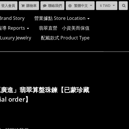
登入會員
購物車
聯絡我們
繁體中文
$ TWD
and Story
營業據點 Store Location
導 Reports
翡翠直營 小資美而保值
xury Jewelry
配戴款式 Product Type
源廣進」翡翠算盤珠鍊【已蒙珍藏
ial order】