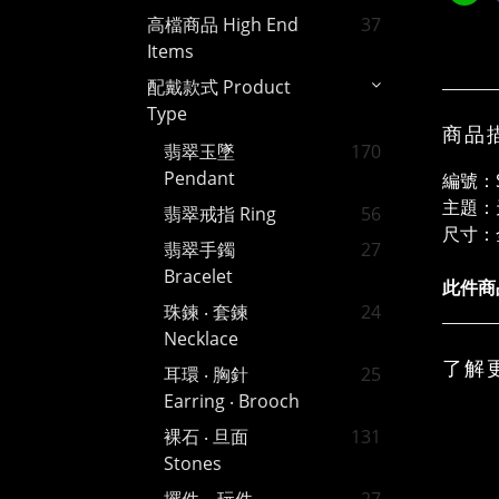
高檔商品 High End
37
Items
配戴款式 Product
Type
商品
翡翠玉墜
170
Pendant
編號：S
主題：
翡翠戒指 Ring
56
尺寸：
翡翠手鐲
27
Bracelet
此件商品
珠鍊 ‧ 套鍊
24
Necklace
了解
耳環 ‧ 胸針
25
Earring ‧ Brooch
裸石 ‧ 旦面
131
Stones