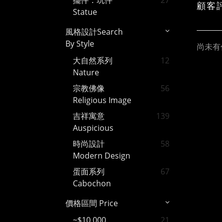
擺件．玩件
27
顧客
Statue
風格設計Search
By Style
尚未有
大自然系列
12
Nature
宗教佛像
56
Religious Image
吉祥寓意
139
Auspicious
時尚設計
58
Modern Design
蛋面系列
67
Cabochon
價格區間 Price
~$10,000
21