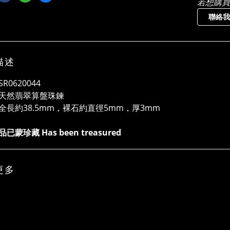
若想購買
聯絡我
描述
R0620044
天然翡翠算盤珠鍊
全長約38.5mm，裸石約直徑5mm，厚3mm
已蒙珍藏 Has been treasured
更多