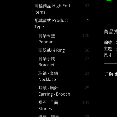
高檔商品 High End
37
Items
配戴款式 Product
Type
商品
翡翠玉墜
170
Pendant
編號：S
主題：
翡翠戒指 Ring
56
尺寸：裸
翡翠手鐲
27
Bracelet
珠鍊 ‧ 套鍊
24
了解
Necklace
耳環 ‧ 胸針
25
Earring ‧ Brooch
裸石 ‧ 旦面
131
Stones