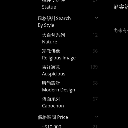
擺件．玩件
27
顧客
Statue
風格設計Search
By Style
尚未有
大自然系列
12
Nature
宗教佛像
56
Religious Image
吉祥寓意
139
Auspicious
時尚設計
58
Modern Design
蛋面系列
67
Cabochon
價格區間 Price
~$10,000
21