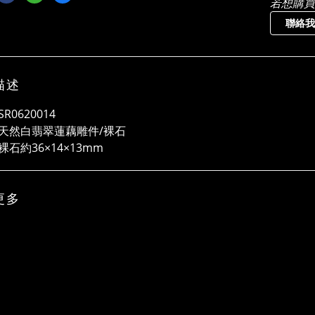
若想購買
聯絡我
描述
R0620014
天然白翡翠蓮藕雕件/裸石
石約36×14×13mm
更多