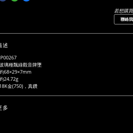
若想購買
聯絡我
描述
P00267
玻璃種飄綠觀音牌墜
68×29×7mm
24.72g
8K金(750)，真鑽
更多