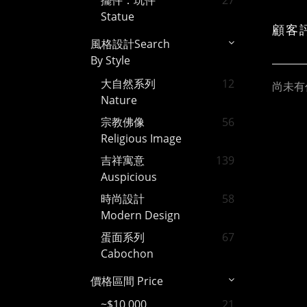
擺件．玩件
27
Statue
顧客
風格設計Search
By Style
大自然系列
12
尚未有
Nature
宗教佛像
56
Religious Image
吉祥寓意
139
Auspicious
時尚設計
58
Modern Design
蛋面系列
67
Cabochon
價格區間 Price
~$10,000
21