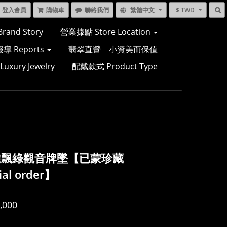
登入會員
購物車
聯絡我們
繁體中文
$ TWD
and Story
營業據點 Store Location
導 Reports
翡翠直營 小資美而保值
xury Jewelry
配戴款式 Product Type
種飄綠觀音牌墜【已蒙珍藏
ial order】
,000