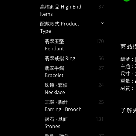
高檔商品 High End
37
Items
配戴款式 Product
Type
翡翠玉墜
170
商品
Pendant
翡翠戒指 Ring
56
編號：J
主題：
翡翠手鐲
27
尺寸：約
Bracelet
重量：約
珠鍊 ‧ 套鍊
24
材質：1
Necklace
耳環 ‧ 胸針
25
Earring ‧ Brooch
了解
裸石 ‧ 旦面
131
Stones