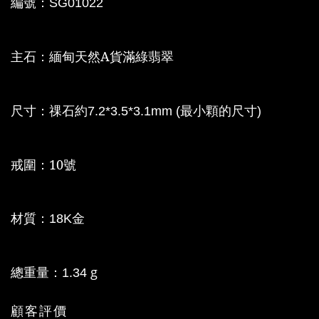
編號：
SG01022
主石：緬甸天然A貨
滿綠翡翠
尺寸
：祼石約
7.2*3.5*3.1mm (最小顆的尺寸)
：10號
戒圍
材質：
18K金
總重量：
g
1.34
顧客評價