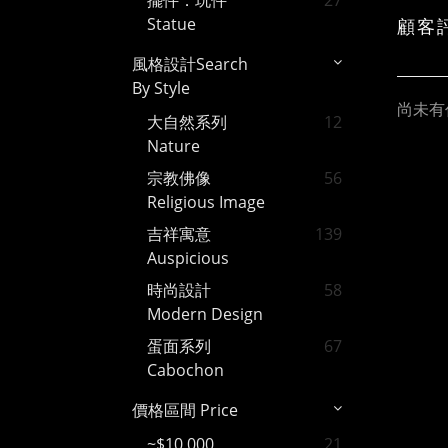
擺件．玩件
27
Statue
顧客
風格設計Search
By Style
尚未有
大自然系列
12
Nature
宗教佛像
56
Religious Image
吉祥寓意
139
Auspicious
時尚設計
58
Modern Design
蛋面系列
67
Cabochon
價格區間 Price
~$10,000
21