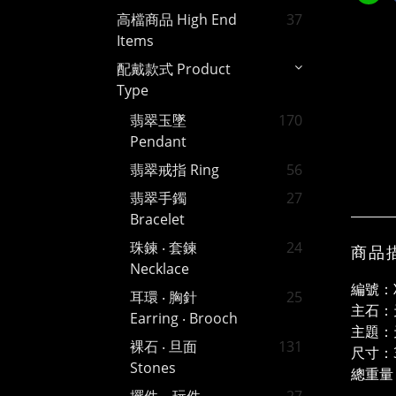
高檔商品 High End
37
Items
配戴款式 Product
Type
翡翠玉墜
170
Pendant
翡翠戒指 Ring
56
翡翠手鐲
27
Bracelet
珠鍊 ‧ 套鍊
24
商品
Necklace
編號：X
耳環 ‧ 胸針
25
主石：
Earring ‧ Brooch
主題：
裸石 ‧ 旦面
131
尺寸：3
Stones
總重量：